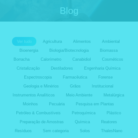
Blog
Ver tudo
Agricultura
Alimentos
Ambiental
Bioenergia
Biologia/Biotecnologia
Biomassa
Borracha
Calorímetro
Canabidiol
Cosméticos
Cristalização
Destiladores
Engenharia Química
Espectroscopia
Farmacêutica
Forense
Geologia e Minérios
Grãos
Institucional
Instrumentos Analíticos
Meio Ambiente
Metalúrgica
Moinhos
Pecuária
Pesquisa em Plantas
Petróleo & Combustíveis
Petroquímica
Plástico
Preparação de Amostras
Química
Reatores
Resíduos
Sem categoria
Solos
ThalesNano