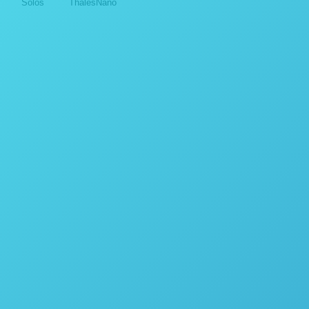
Solos
ThalesNano
Destiladores
APLICAÇÕES COM OS
PE
DESTILADORES DA POPE
SCIENTIFIC INC.
14 de outubro de 2024
Destiladores