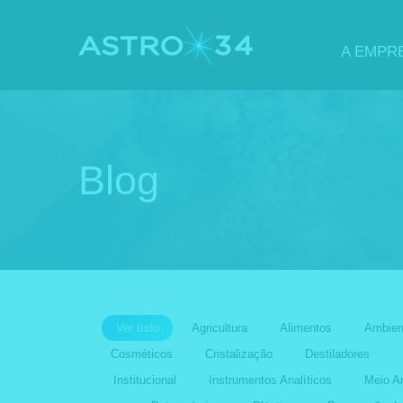
A EMPR
Blog
Ver tudo
Agricultura
Alimentos
Ambien
Cosméticos
Cristalização
Destiladores
Institucional
Instrumentos Analíticos
Meio A