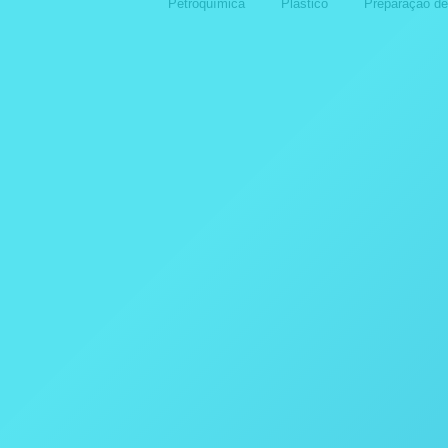
Petroquímica
Plástico
Preparação d
Destiladores
Destila
APLICAÇÕES COM OS
APL
DESTILADORES DA POPE
DES
SCIENTIFIC INC.
SCIE
14 de outubro de 2024
14 de 
Destiladores
Destila