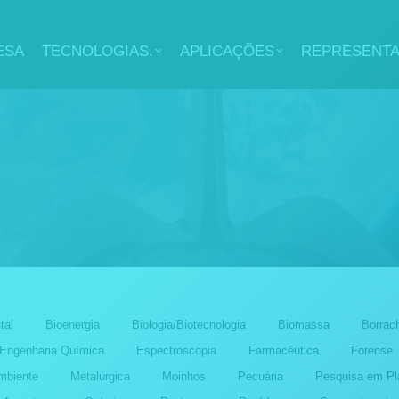
ESA
TECNOLOGIAS.
APLICAÇÕES
REPRESENT
tal
Bioenergia
Biologia/Biotecnologia
Biomassa
Borrac
Engenharia Química
Espectroscopia
Farmacêutica
Forense
mbiente
Metalúrgica
Moinhos
Pecuária
Pesquisa em Pl