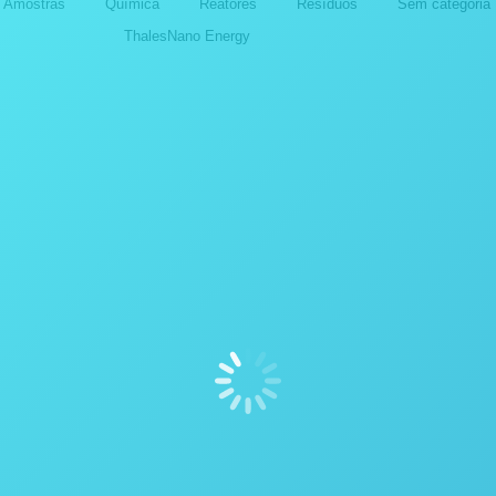
e Amostras
Química
Reatores
Resíduos
Sem categoria
ThalesNano Energy
dores
Destiladores
ICAÇÕES COM OS
APLICAÇÕES COM OS
TILADORES DA POPE
DESTILADORES DA PO
NTIFIC INC.
SCIENTIFIC INC.
outubro de 2024
14 de outubro de 2024
dores
Destiladores