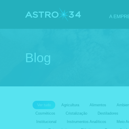
A EMPR
Blog
Ver tudo
Agricultura
Alimentos
Ambien
Cosméticos
Cristalização
Destiladores
Institucional
Instrumentos Analíticos
Meio A