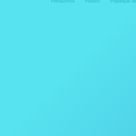
Petroquímica
Plástico
Preparação d
Destiladores
Destila
APLICAÇÕES COM OS
APL
DESTILADORES DA POPE
DES
SCIENTIFIC INC.
SCIE
14 de outubro de 2024
14 de 
Destiladores
Destila