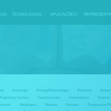
ESA
TECNOLOGIAS.
APLICAÇÕES
REPRESENT
tal
Bioenergia
Biologia/Biotecnologia
Biomassa
Borrac
Engenharia Química
Espectroscopia
Farmacêutica
Forense
mbiente
Metalúrgica
Moinhos
Pecuária
Pesquisa em Pl