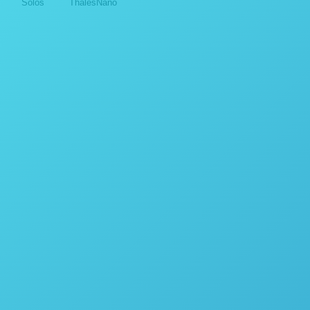
Solos
ThalesNano
Destiladores
APLICAÇÕES COM OS
PE
DESTILADORES DA POPE
SCIENTIFIC INC.
14 de outubro de 2024
Destiladores