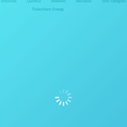
e Amostras
Química
Reatores
Resíduos
Sem categoria
ThalesNano Energy
dores
Destiladores
ICAÇÕES COM OS
APLICAÇÕES COM OS
TILADORES DA POPE
DESTILADORES DA PO
NTIFIC INC.
SCIENTIFIC INC.
outubro de 2024
14 de outubro de 2024
dores
Destiladores