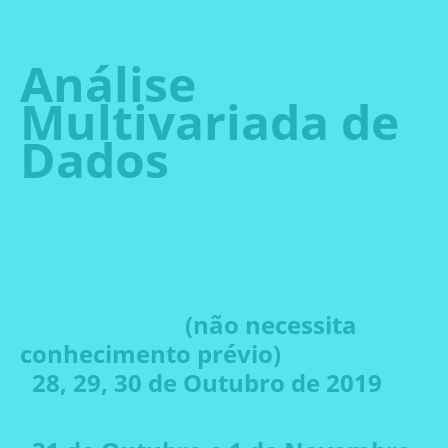
Curso Unscrambler-X
Análise
Multivariada de
Dados
com Cristina Malegori
(Universidade de Gênova)
• Nível básico
(não necessita
conhecimento prévio)
28, 29, 30 de Outubro de 2019
• Nível avançado