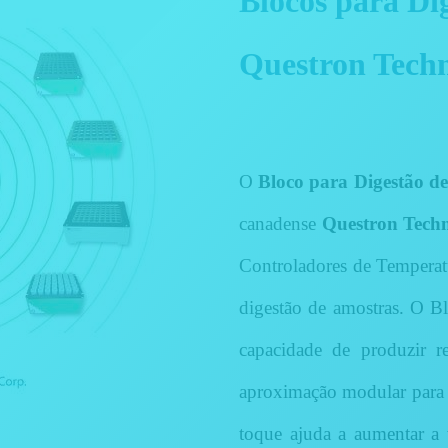
Blocos para Di
Questron Techn
O
Bloco para Digestão d
canadense
Questron Techn
Controladores de Temperatu
digestão de amostras. O
Bl
capacidade de produzir re
aproximação modular para o
toque ajuda a aumentar a v