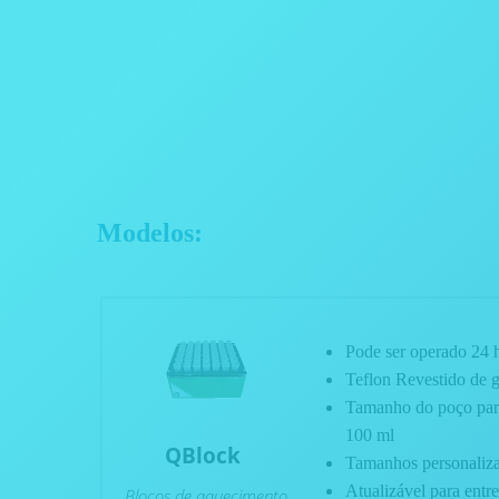
Modelos:
Pode ser operado 24 
Teflon Revestido de gr
Tamanho do poço para
100 ml
QBlock
Tamanhos personaliza
Atualizável para entr
Blocos de aquecimento