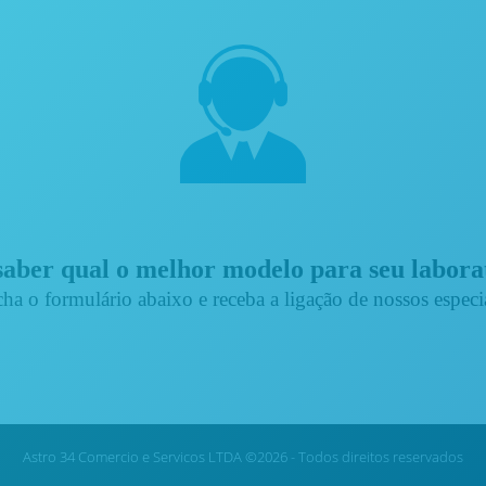
aber qual o melhor modelo para seu labor
ha o formulário abaixo e receba a ligação de nossos especia
Astro 34 Comercio e Servicos LTDA ©2026 - Todos direitos reservados