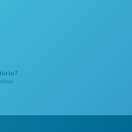
atório?
listas.