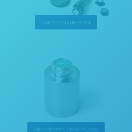
Espectrômetro NIR Portátil
Espectrômetro NIR para Processos