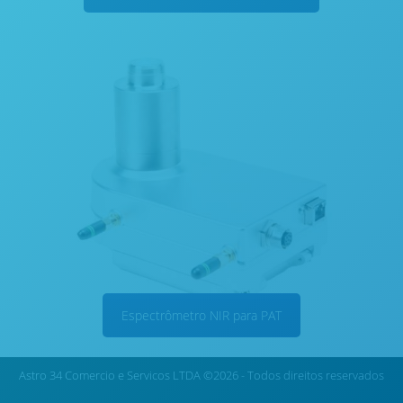
Espectrômetro NIR para PAT
Astro 34 Comercio e Servicos LTDA ©2026 - Todos direitos reservados