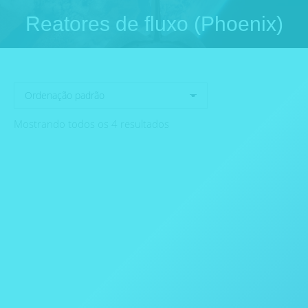
Reatores de fluxo (Phoenix)
Você está aqui:
Mostrando todos os 4 resultados