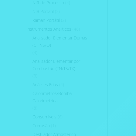
NIR de Processo
(4)
NIR Portátil
(2)
Raman Portátil
(2)
Instrumentos Analíticos
(48)
Analisador Elementar Dumas
(CHNS/O)
(3)
Analisador Elementar por
Combustão (TN/TS/TX)
(3)
Análises Frias
(4)
Calorímetros/Bomba
Calorimétrica
(8)
Consumíveis
(6)
Corrosão
(1)
Destilador Atmosférico