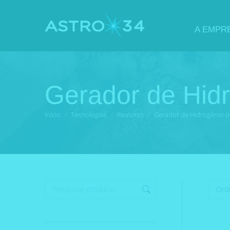
A EMPR
Gerador de Hid
Você está aqui:
Início
Tecnologias
Reatores
Gerador de Hidrogênio (