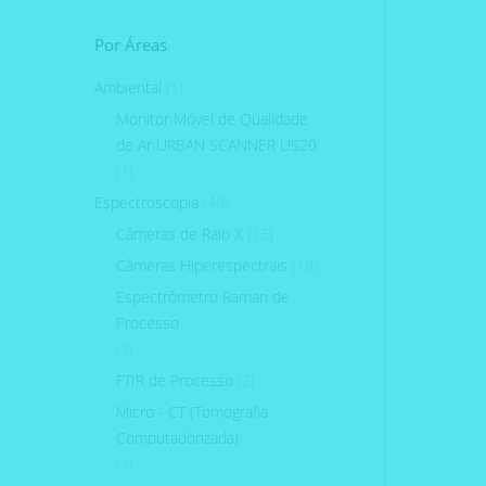
Por Áreas
Ambiental
(1)
Monitor Móvel de Qualidade
de Ar URBAN SCANNER US20
(1)
Espectroscopia
(40)
Câmeras de Raio X
(15)
Câmeras Hiperespectrais
(10)
Espectrômetro Raman de
Processo
(1)
FTIR de Processo
(2)
Micro - CT (Tomografia
Computadorizada)
(1)