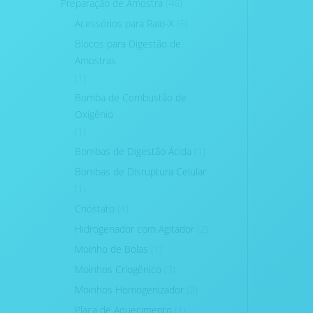
Preparação de Amostra
(46)
Acessórios para Raio-X
(6)
Blocos para Digestão de
Amostras
(1)
Bomba de Combustão de
Oxigênio
(1)
Bombas de Digestão Ácida
(1)
Bombas de Disruptura Celular
(1)
Crióstato
(4)
Hidrogenador com Agitador
(2)
Moinho de Bolas
(1)
Moinhos Criogênico
(3)
Moinhos Homogenizador
(2)
Placa de Aquecimento
(1)