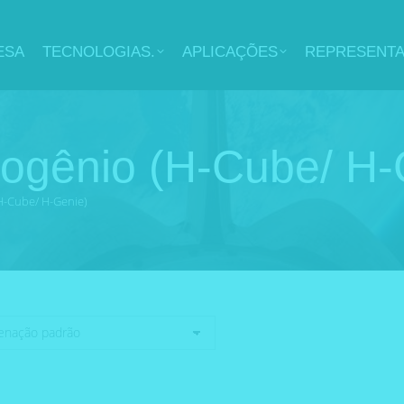
ESA
TECNOLOGIAS.
APLICAÇÕES
REPRESENT
rogênio (H-Cube/ H-
H-Cube/ H-Genie)