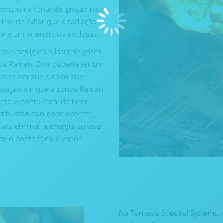
 como uma fonte de ignição não
ras de evitar que a radiação
spare um incêndio ou explosão.
 que desligará o laser se gases
nda Raman. Este poderia ser um
 o caso em que o cabo que
 situação em que a sonda Raman
to o ponto focal do laser
combustão não pode ocorrer.
ara eliminar a energia do laser
por o ponto focal a vapor
Na Tornado Spectral Systems,