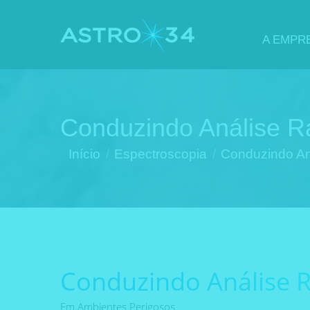
A EMPR
Conduzindo Análise 
Você está aqui:
Início
Espectroscopia
Conduzindo A
Conduzindo Análise
Em Ambientes Perigosos