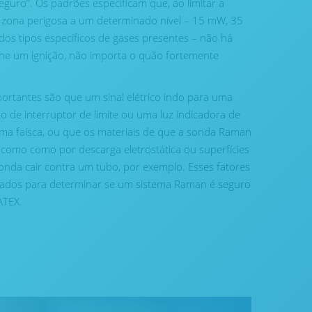
seguro”. Os padrões especificam que, ao limitar a
a zona perigosa a um determinado nível – 15 mW, 35
 tipos específicos de gases presentes – não há
ione um ignição, não importa o quão fortemente
rtantes são que um sinal elétrico indo para uma
o de interruptor de limite ou uma luz indicadora de
uma faísca, ou que os materiais de que a sonda Raman
, como como por descarga eletrostática ou superfícies
onda cair contra um tubo, por exemplo. Esses fatores
ados para determinar se um sistema Raman é seguro
ATEX.