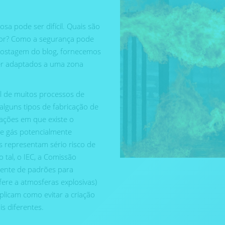
a pode ser difícil. Quais são
igor? Como a segurança pode
postagem do blog, fornecemos
er adaptados a uma zona
el de muitos processos de
alguns tipos de fabricação de
ações em que existe o
de gás potencialmente
as representam sério risco de
 tal, o IEC, a Comissão
ngente de padrões para
fere a atmosferas explosivas)
licam como evitar a criação
s diferentes.