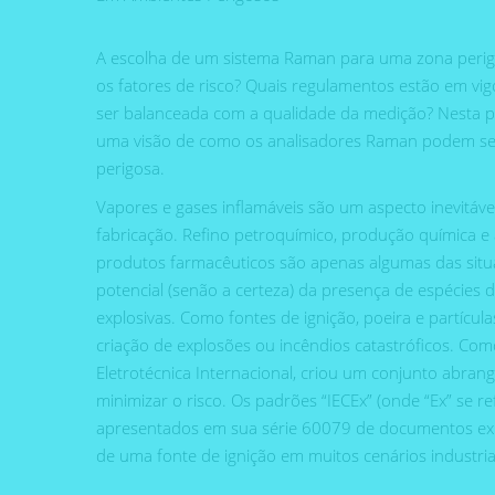
A escolha de um sistema Raman para uma zona perigos
os fatores de risco? Quais regulamentos estão em v
ser balanceada com a qualidade da medição? Nesta 
uma visão de como os analisadores Raman podem s
perigosa.
Vapores e gases inflamáveis ​​são um aspecto inevitáv
fabricação. Refino petroquímico, produção química e 
produtos farmacêuticos são apenas algumas das situ
potencial (senão a certeza) da presença de espécies 
explosivas. Como fontes de ignição, poeira e partícul
criação de explosões ou incêndios catastróficos. Como
Eletrotécnica Internacional, criou um conjunto abra
minimizar o risco. Os padrões “IECEx” (onde “Ex” se re
apresentados em sua série 60079 de documentos exp
de uma fonte de ignição em muitos cenários industriai