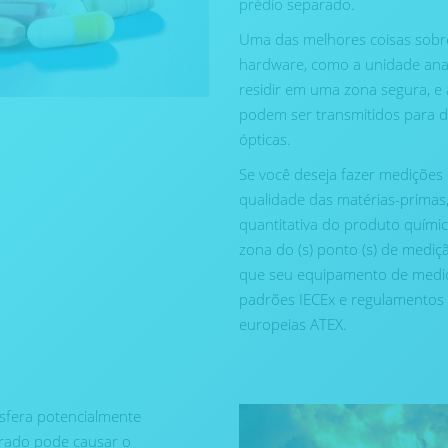
prédio separado.
Uma das melhores coisas sobre
hardware, como a unidade anal
residir em uma zona segura, e 
podem ser transmitidos para de
ópticas.
Se você deseja fazer medições
qualidade das matérias-primas
quantitativa do produto químico
zona do (s) ponto (s) de mediç
que seu equipamento de mediç
padrões IECEx e regulamentos i
europeias ATEX.
sfera potencialmente
ntrado pode causar o