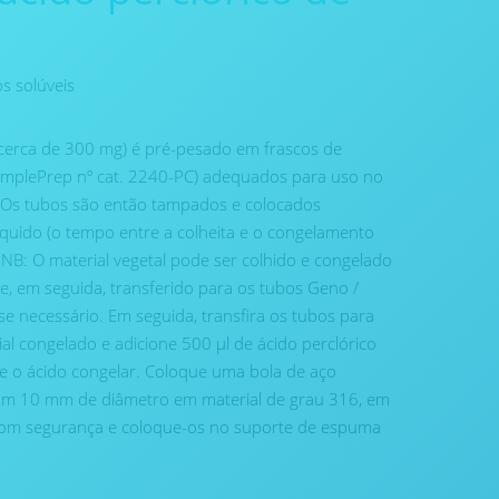
s solúveis
é cerca de 300 mg) é pré-pesado em frascos de
amplePrep nº cat. 2240-PC) adequados para uso no
 Os tubos são então tampados e colocados
íquido (o tempo entre a colheita e o congelamento
) NB: O material vegetal pode ser colhido e congelado
e, em seguida, transferido para os tubos Geno /
 necessário. Em seguida, transfira os tubos para
al congelado e adicione 500 μl de ácido perclórico
xe o ácido congelar. Coloque uma bola de aço
com 10 mm de diâmetro em material de grau 316, em
com segurança e coloque-os no suporte de espuma