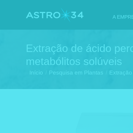
A EMPR
Extração de ácido per
metabólitos solúveis
Você está aqui:
Início
Pesquisa em Plantas
Extração