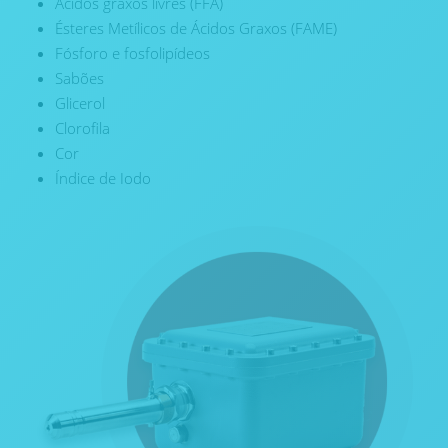
Ácidos graxos livres (FFA)
Ésteres Metílicos de Ácidos Graxos (FAME)
Fósforo e fosfolipídeos
Sabões
Glicerol
Clorofila
Cor
Índice de Iodo