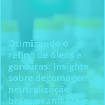
Otimizando o
refino de óleos e
gorduras: Insights
sobre degomagem,
neutralização,
branqueamento e