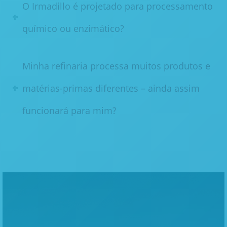
O Irmadillo é projetado para processamento
químico ou enzimático?
Minha refinaria processa muitos produtos e
matérias-primas diferentes – ainda assim
funcionará para mim?