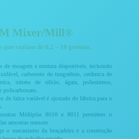
 M Mixer/Mill®
s que variam de 0,2 – 10 gramas.
s de moagem e mistura disponíveis, incluindo
xidável, carboneto de tungstênio, cerâmica de
ica, nitreto de silício, ágata, poliestireno,
 e policarbonato.
o de faixa variável é ajustado de fábrica para o
s.
ostras Múltiplas 8010 e 8011 permitem o
las amostras menore
ge o mecanismo da braçadeira e a construção
a longa do trabalho pesado.