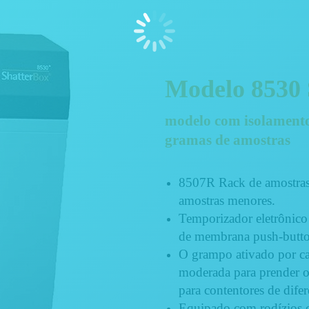
Modelo 8530
modelo com isolamento
gramas de amostras
8507R Rack de amostras 
amostras menores.
Temporizador eletrônico
de membrana push-butto
O grampo ativado por c
moderada para prender o
para contentores de difer
Equipado com rodízios c