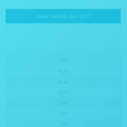
Valor medido por FX17
0,9%
15,2%
10,4%
75,1%
20,8%
2,7%
5,5%