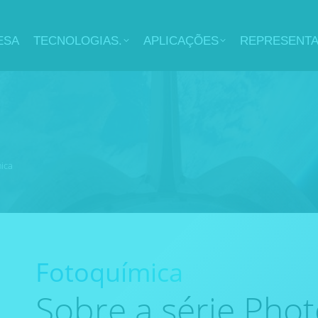
ESA
TECNOLOGIAS.
APLICAÇÕES
REPRESENT
ica
Fotoquímica
Sobre a série Pho