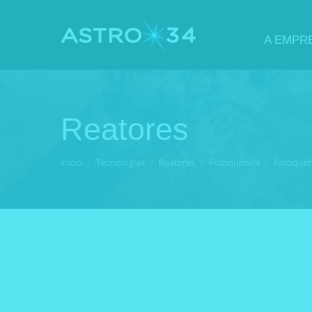
A EMPR
Reatores
Você está aqui:
Início
Tecnologias
Reatores
Fotoquímica
Fotoquím