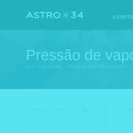
A EMPR
Pressão de vap
Você está aqui:
Início
Tecnologias
Pressão de vapor Reid - AutoREID