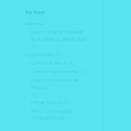
Por Áreas
Ambiental
(1)
Monitor Móvel de Qualidade
de Ar URBAN SCANNER US20
(1)
Espectroscopia
(40)
Câmeras de Raio X
(15)
Câmeras Hiperespectrais
(10)
Espectrômetro Raman de
Processo
(1)
FTIR de Processo
(2)
Micro - CT (Tomografia
Computadorizada)
(1)