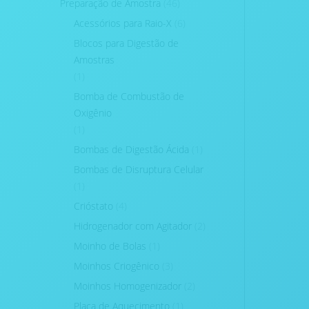
Preparação de Amostra
(46)
Acessórios para Raio-X
(6)
Blocos para Digestão de
Amostras
(1)
Bomba de Combustão de
Oxigênio
(1)
Bombas de Digestão Ácida
(1)
Bombas de Disruptura Celular
(1)
Crióstato
(4)
Hidrogenador com Agitador
(2)
Moinho de Bolas
(1)
Moinhos Criogênico
(3)
Moinhos Homogenizador
(2)
Placa de Aquecimento
(1)