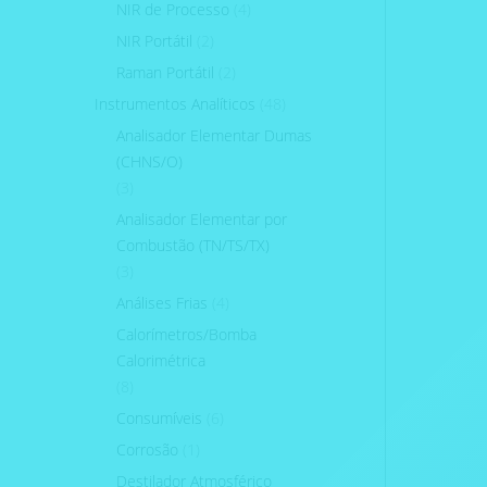
NIR de Processo
(4)
NIR Portátil
(2)
Raman Portátil
(2)
Instrumentos Analíticos
(48)
Analisador Elementar Dumas
(CHNS/O)
(3)
Analisador Elementar por
Combustão (TN/TS/TX)
(3)
Análises Frias
(4)
Calorímetros/Bomba
Calorimétrica
(8)
Consumíveis
(6)
Corrosão
(1)
Destilador Atmosférico