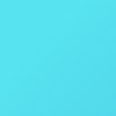
co – OilLab 900