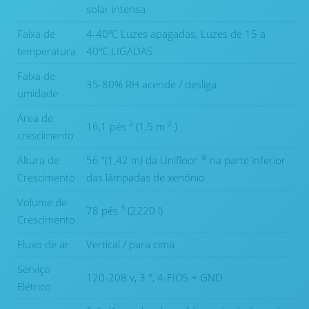
solar intensa
Faixa de
4-40ºC Luzes apagadas; Luzes de 15 a
temperatura
40ºC LIGADAS
Faixa de
35-80% RH acende / desliga
umidade
Área de
2
2
16,1 pés
(1,5 m
)
crescimento
®
Altura de
56 “(1,42 m) da Unifloor
na parte inferior
Crescimento
das lâmpadas de xenônio
Volume de
3
78 pés
(2220 l)
Crescimento
Fluxo de ar
Vertical / para cima
Serviço
120-208 v, 3 °, 4-FIOS + GND
Elétrico