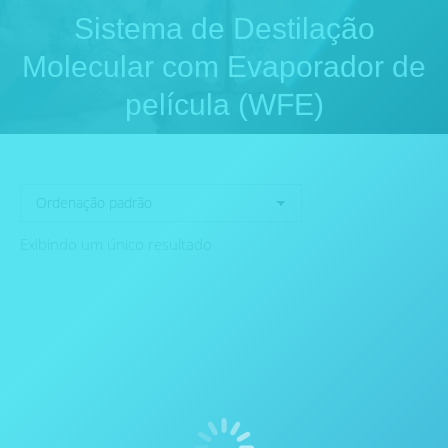
Sistema de Destilação
Molecular com Evaporador de
Você está aqui:
película (WFE)
Exibindo um único resultado