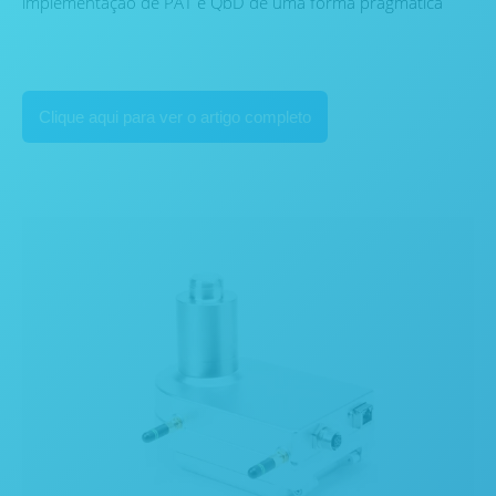
implementação de PAT e QbD de uma forma pragmática
Clique aqui para ver o artigo completo