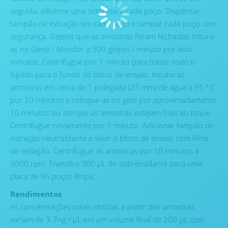
seguida, adicione uma semente a cada poço. Dispensar
tampão de extração em cada poço e tampar cada poço com
segurança. Depois que as amostras foram fechadas, triture-
as no Geno / Moedor a 500 golpes / minuto por dois
minutos. Centrifugue por 1 minuto para trazer todo o
líquido para o fundo do bloco de ensaio. Incube as
amostras em cerca de 1 polegada (25 mm) de água a 95 ° C
por 20 minutos e coloque-as no gelo por aproximadamente
10 minutos ou até que as amostras estejam frias ao toque.
Centrifugue novamente por 1 minuto. Adicionar tampão de
extração neutralizante e selar o bloco de ensaio com filme
de vedação. Centrifugue as amostras por 10 minutos a
3000 rpm. Transfira 300 µL do sobrenadante para uma
placa de 96 poços limpa.
Rendimentos
As concentrações totais obtidas a partir das amostras
variam de 3-7ng / µL em um volume final de 200 µL com