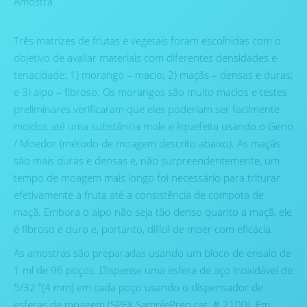
Amostra
Três matrizes de frutas e vegetais foram escolhidas com o
objetivo de avaliar materiais com diferentes densidades e
tenacidade: 1) morango – macio; 2) maçãs – densas e duras;
e 3) aipo – fibroso. Os morangos são muito macios e testes
preliminares verificaram que eles poderiam ser facilmente
moídos até uma substância mole e liquefeita usando o Geno
/ Moedor (método de moagem descrito abaixo). As maçãs
são mais duras e densas e, não surpreendentemente, um
tempo de moagem mais longo foi necessário para triturar
efetivamente a fruta até a consistência de compota de
maçã. Embora o aipo não seja tão denso quanto a maçã, ele
é fibroso e duro e, portanto, difícil de moer com eficácia.
As amostras são preparadas usando um bloco de ensaio de
1 ml de 96 poços. Dispense uma esfera de aço inoxidável de
5/32 ”(4 mm) em cada poço usando o dispensador de
esferas de moagem (SPEX SamplePrep cat. # 2100). Em