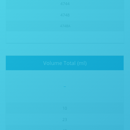
4744
4748
4748A
Volume Total (ml)
-
10
23