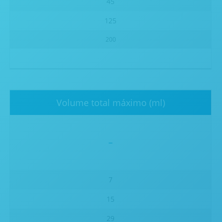
45
125
200
Volume total máximo (ml)
-
7
15
29