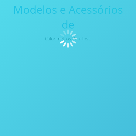
Modelos e Acessórios
de
Calorímetros Parr Inst.