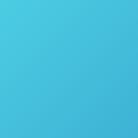
Calorímetro / Bomba Calorimétrica Isoperibol Automático
Modelo 6400 – Parr Instrument
Calorímetro / Bomba Calorimétrica Jaqueta Estática