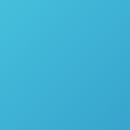
Modelo 1341 – Parr Instrument
Calorímetro / Bomba Calorimétrica Semi-Micro Modelo
6725 – Parr Instrument