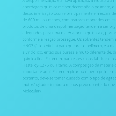
A despolimerização é a nova aplicação, a indústria ai
abordagem química melhor decompõe o polímero, o q
despolimerização ocorre principalmente em escala de 
de 600 mL ou menos, com reatores montados em est
produtos de uma despolimerização tendem a ser orgâ
adequados para uma matéria-prima química e, portanto
conforme a reação prossegue. Os solventes tendem a
HNO3 (ácido nítrico) para quebrar o polímero, e a ma
a vir do lixo, então sua pureza é muito diferente de,
química fina. É comum, para estes casos fabricar o rea
Hastelloy-C276 ou Titânio. A composição da matéria
importante aqui. É comum picar ou moer o polímero an
portanto, deve-se tomar cuidado com o tipo de agit
motor/agitador (embora menos preocupante do que 
Molecular).