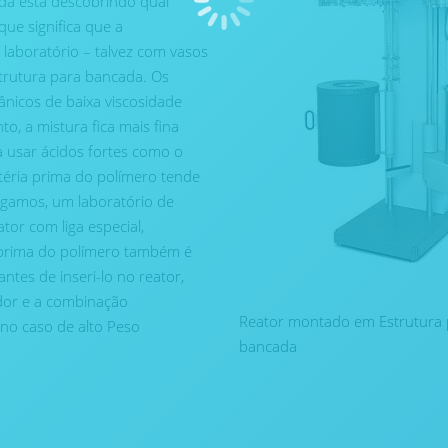
nda está descobrindo qual
ue significa que a
laboratório – talvez com vasos
rutura para bancada. Os
nicos de baixa viscosidade
, a mistura fica mais fina
 usar ácidos fortes como o
téria prima do polímero tende
 digamos, um laboratório de
tor com liga especial,
-prima do polímero também é
tes de inseri-lo no reator,
ador e a combinação
Reator montado em Estrutura 
no caso de alto Peso
bancada