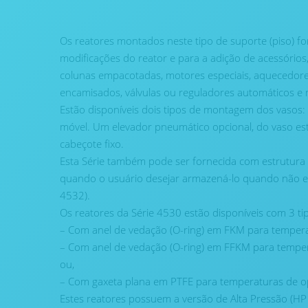
Os reatores montados neste tipo de suporte (piso) 
modificações do reator e para a adição de acessório
colunas empacotadas, motores especiais, aquecedore
encamisados, válvulas ou reguladores automáticos e 
Estão disponíveis dois tipos de montagem dos vasos:
móvel. Um elevador pneumático opcional, do vaso es
cabeçote fixo.
Esta Série também pode ser fornecida com estrutura 
quando o usuário desejar armazená-lo quando não es
4532).
Os reatores da Série 4530 estão disponíveis com 3 t
– Com anel de vedação (O-ring) em FKM para temper
– Com anel de vedação (O-ring) em FFKM para tempe
ou,
– Com gaxeta plana em PTFE para temperaturas de o
Estes reatores possuem a versão de Alta Pressão (HP