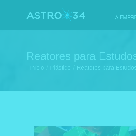
A EMPR
Reatores para Estudo
Você está aqui:
Início
Plástico
Reatores para Estudo