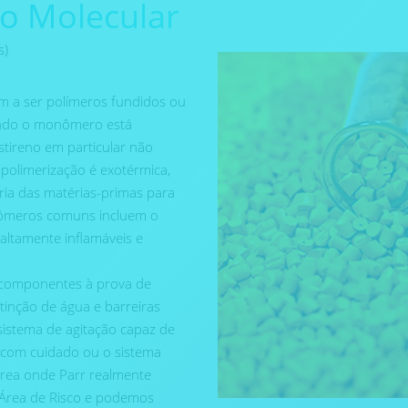
so Molecular
s)
m a ser polímeros fundidos ou
ando o monômero está
estireno em particular não
 polimerização é exotérmica,
ria das matérias-primas para
nômeros comuns incluem o
altamente inflamáveis ​​e
 componentes à prova de
tinção de água e barreiras
istema de agitação capaz de
s com cuidado ou o sistema
área onde Parr realmente
e Área de Risco e podemos