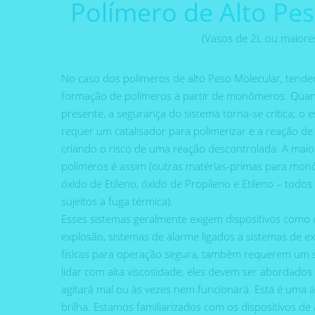
Polímero de Alto Pe
(Vasos de 2L ou maiore
No caso dos polímeros de alto Peso Molecular, tende
formação de polímeros a partir de monômeros. Qu
presente, a segurança do sistema torna-se crítica; o 
requer um catalisador para polimerizar e a reação de
criando o risco de uma reação descontrolada. A maio
polímeros é assim (outras matérias-primas para mo
óxido de Etileno, óxido de Propileno e Etileno – todos 
sujeitos a fuga térmica).
Esses sistemas geralmente exigem dispositivos como
explosão, sistemas de alarme ligados a sistemas de ex
físicas para operação segura, também requerem um s
lidar com alta viscosidade; eles devem ser abordado
agitará mal ou às vezes nem funcionará. Esta é uma 
brilha. Estamos familiarizados com os dispositivos d