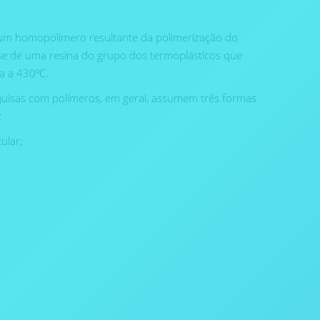
 um homopolímero resultante da polimerização do
se de uma resina do grupo dos termoplásticos que
a a 430⁰C.
squisas com polímeros, em geral, assumem três formas
:
ular;