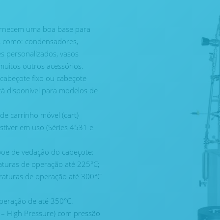
fornecem uma boa base para
s, como: condensadores,
s personalizados, vasos
muitos outros acessórios.
 cabeçote fixo ou cabeçote
tá disponível para modelos de
de carrinho móvel (cart)
tiver em uso (Séries 4531 e
ipoe de vedação do cabeçote:
aturas de operação até 225°C;
raturas de operação até 300°C
peração de até 350°C.
 – High Pressure) com pressão