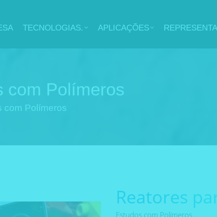
ESA
TECNOLOGIAS.
APLICAÇÕES
REPRESENT
s com Polímeros
s com Polímeros
Reatores pa
Estudos com Polímeros