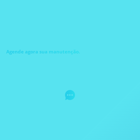
AGENDAMENTOS
Agende agora sua manutenção.
+55 11 3995-3450
Agilize seu atendimento! Preencha o formulário
abaixou e conte para a gente como podemos te
ajudar.