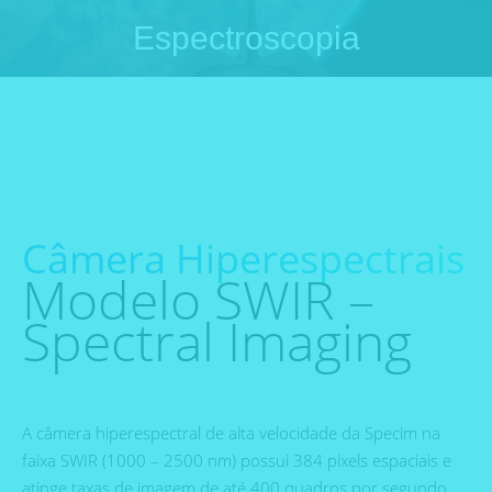
Espectroscopia
Você está aqui:
Câmera Hiperespectrais
Modelo SWIR –
Spectral Imaging
A câmera hiperespectral de alta velocidade da Specim na
faixa SWIR (1000 – 2500 nm) possui 384 pixels espaciais e
atinge taxas de imagem de até 400 quadros por segundo