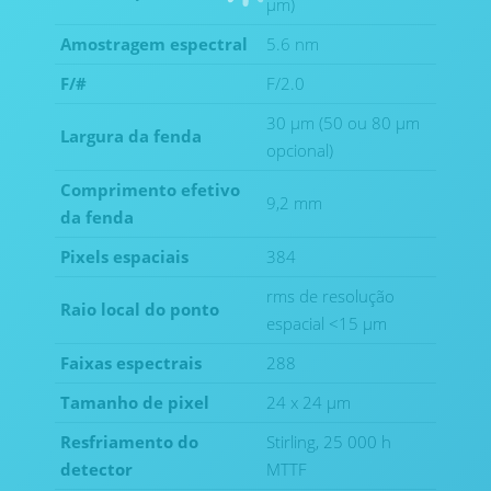
µm)
Amostragem espectral
5.6 nm
F/#
F/2.0
30 µm (50 ou 80 µm
Largura da fenda
opcional)
Comprimento efetivo
9,2 mm
da fenda
Pixels espaciais
384
rms de resolução
Raio local do ponto
espacial <15 µm
Faixas espectrais
288
Tamanho de pixel
24 x 24 µm
Resfriamento do
Stirling, 25 000 h
detector
MTTF