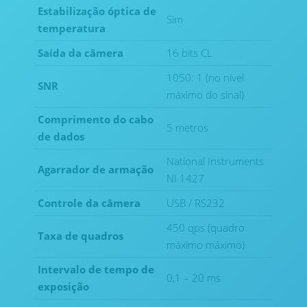
Estabilização óptica de
Sim
temperatura
Saída da câmera
16 bits CL
1050: 1 (no nível
SNR
máximo do sinal)
Comprimento do cabo
5 metros
de dados
National Instruments
Agarrador de armação
NI 1427
Controle da câmera
USB / RS232
450 qps (quadro
Taxa de quadros
máximo máximo)
Intervalo de tempo de
0,1 – 20 ms
exposição