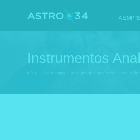
A EMPR
Instrumentos Anal
Você está aqui:
Início
Tecnologias
Instrumentos Analíticos
Analisador