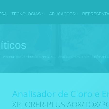
ESA
TECNOLOGIAS.
APLICAÇÕES
REPRESENT
íticos
 Elementar por Combustão (TN/TS/TX)
Analisador de Cloro e Enxofre X
Analisador de Cloro e E
XPLORER-PLUS AOX/TOX/P