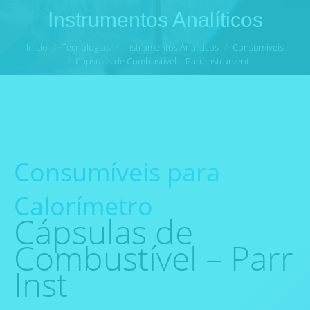
Instrumentos Analíticos
Você está aqui:
Início
Tecnologias
Instrumentos Analíticos
Consumíveis
Cápsulas de Combustível – Parr Instrument
Consumíveis para
Calorímetro
Cápsulas de
Combustível – Parr
Inst