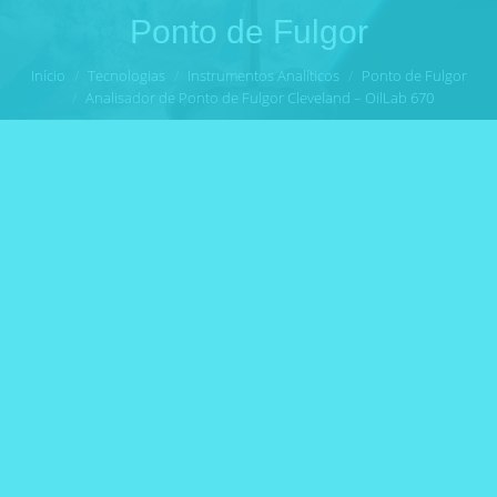
Ponto de Fulgor
Você está aqui:
Início
Tecnologias
Instrumentos Analíticos
Ponto de Fulgor
Analisador de Ponto de Fulgor Cleveland – OilLab 670