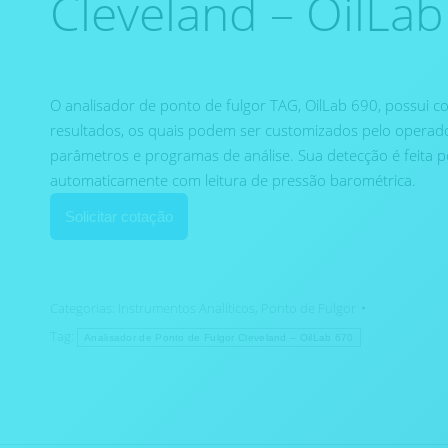
Cleveland – OilLa
O analisador de ponto de fulgor TAG, OilLab 690, possui
resultados, os quais podem ser customizados pelo operado
parâmetros e programas de análise. Sua detecção é feita p
automaticamente com leitura de pressão barométrica.
Solicitar cotação
Categorias:
Instrumentos Analíticos
,
Ponto de Fulgor
Tag:
Analisador de Ponto de Fulgor Cleveland – OilLab 670