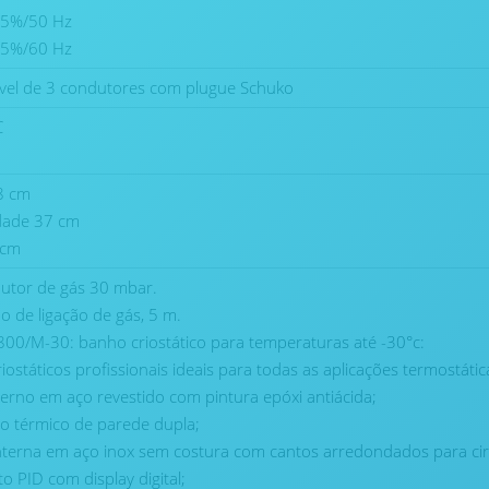
15%/50 Hz
15%/60 Hz
ível de 3 condutores com plugue Schuko
C
8 cm
dade 37 cm
 cm
utor de gás 30 mbar.
o de ligação de gás, 5 m.
00/M-30: banho criostático para temperaturas até -30°c:
iostáticos profissionais ideais para todas as aplicações termostátic
erno em aço revestido com pintura epóxi antiácida;
o térmico de parede dupla;
terna em aço inox sem costura com cantos arredondados para circu
o PID com display digital;