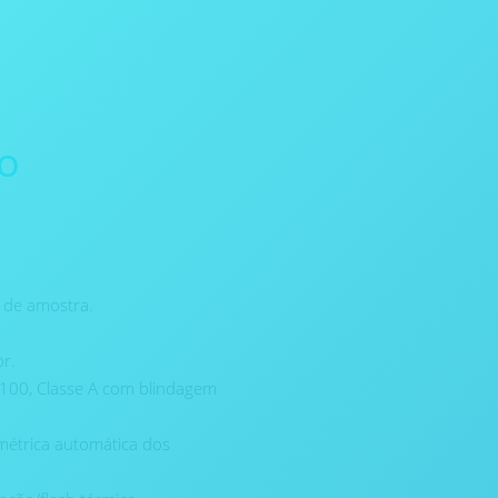
o
 de amostra.
r.
PT100, Classe A com blindagem
métrica automática dos