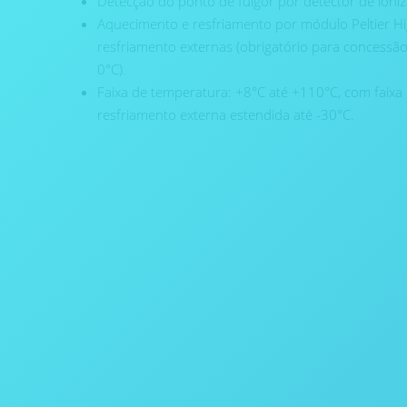
Detecção do ponto de fulgor por detector de ioniz
Aquecimento e resfriamento por módulo Peltier Hi
resfriamento externas (obrigatório para concessã
0°C).
Faixa de temperatura: +8°C até +110°C, com faixa
resfriamento externa estendida até -30°C.