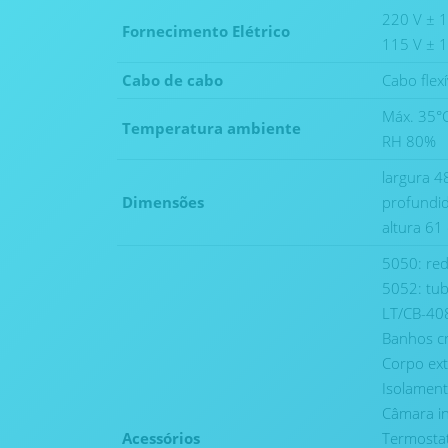
220 V ± 
Fornecimento Elétrico
115 V ± 
Cabo de cabo
Cabo flex
Máx. 35°
Temperatura ambiente
RH 80%
largura 4
Dimensões
profundi
altura 61
5050: red
5052: tub
LT/CB-408
Banhos cr
Corpo ext
Isolament
Câmara in
Acessórios
Termostat