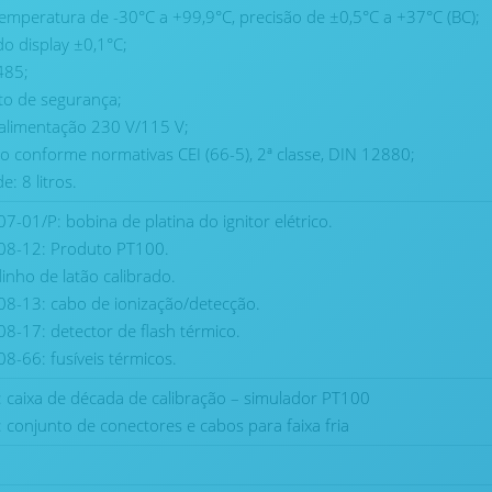
temperatura de -30°C a +99,9°C, precisão de ±0,5°C a +37°C (BC);
do display ±0,1°C;
485;
to de segurança;
alimentação 230 V/115 V;
o conforme normativas CEI (66-5), 2ª classe, DIN 12880;
: 8 litros.
7-01/P: bobina de platina do ignitor elétrico.
08-12: Produto PT100.
inho de latão calibrado.
8-13: cabo de ionização/detecção.
8-17: detector de flash térmico.
8-66: fusíveis térmicos.
: caixa de década de calibração – simulador PT100
: conjunto de conectores e cabos para faixa fria