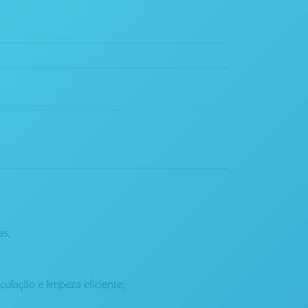
as;
lação e limpeza eficiente;