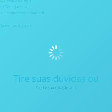
ação/flash térmico.
gh Tec + juntas de
o de temperatura abaixo de
 de temperatura de
Tire suas dúvidas ou
Solicite sua cotação aqui