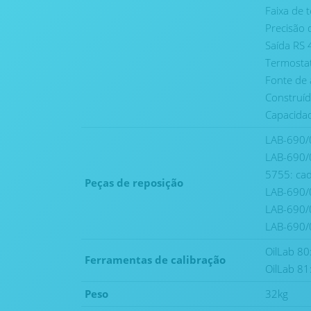
Faixa de 
Precisão 
Saída RS 
Termosta
Fonte de 
Construíd
Capacidade
LAB-690/0
LAB-690/
5755: cad
Peças de reposição
LAB-690/0
LAB-690/0
LAB-690/0
OilLab 80
Ferramentas de calibração
OilLab 81
Peso
32kg