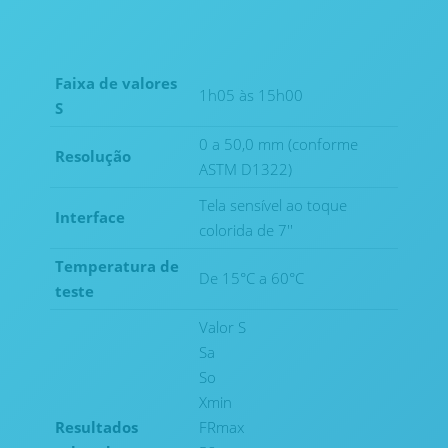
Faixa de valores
1h05 às 15h00
S
0 a 50,0 mm (conforme
Resolução
ASTM D1322)
Tela sensível ao toque
Interface
colorida de 7''
Temperatura de
De 15°C a 60°C
teste
Valor S
Sa
So
Xmin
Resultados
FRmax