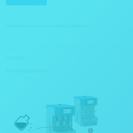
Categorias:
Instrumentos Analíticos
,
Resíduos
Descrição
Informação adicional