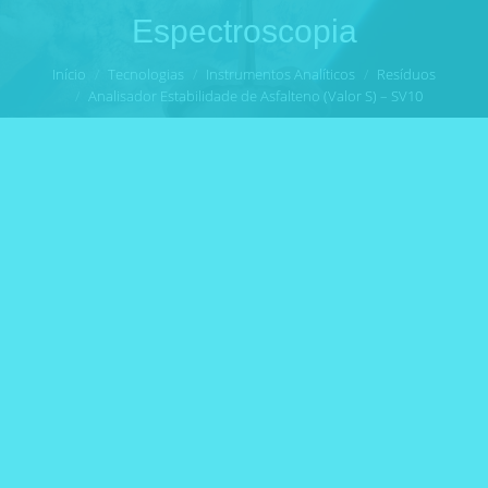
Espectroscopia
Você está aqui:
Início
Tecnologias
Instrumentos Analíticos
Resíduos
Analisador Estabilidade de Asfalteno (Valor S) – SV10