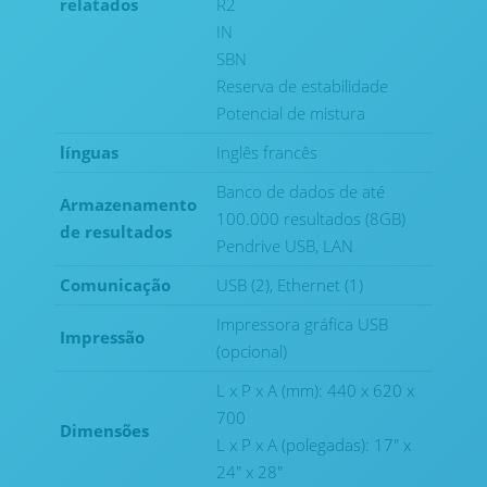
relatados
R2
IN
SBN
Reserva de estabilidade
Potencial de mistura
línguas
Inglês francês
Banco de dados de até
Armazenamento
100.000 resultados (8GB)
de resultados
Pendrive USB, LAN
Comunicação
USB (2), Ethernet (1)
Impressora gráfica USB
Impressão
(opcional)
L x P x A (mm): 440 x 620 x
700
Dimensões
L x P x A (polegadas): 17" x
24" x 28"