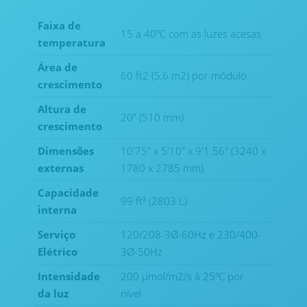
Faixa de
15 a 40ºC com as luzes acesas
temperatura
Área de
60 ft2 (5,6 m2) por módulo
crescimento
Altura de
20” (510 mm)
crescimento
Dimensões
10'75" x 5'10" x 9'1.56" (3240 x
externas
1780 x 2785 mm)
Capacidade
99 ft³ (2803 L)
interna
Serviço
120/208-3Ø-60Hz e 230/400-
Elétrico
3Ø-50Hz
Intensidade
200 µmol/m2/s à 25ºC por
da luz
nível