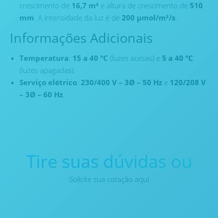
crescimento de
16,7 m²
e altura de crescimento de
510
mm
. A intensidade da luz é de
200 µmol/m²/s
.
Informações Adicionais
Temperatura
:
15 a 40 °C
(luzes acesas) e
5 a 40 °C
(luzes apagadas).
Serviço elétrico
:
230/400 V – 3Ø – 50 Hz
e
120/208 V
– 3Ø – 60 Hz
.
Tire suas dúvidas ou
Solicite sua cotação aqui