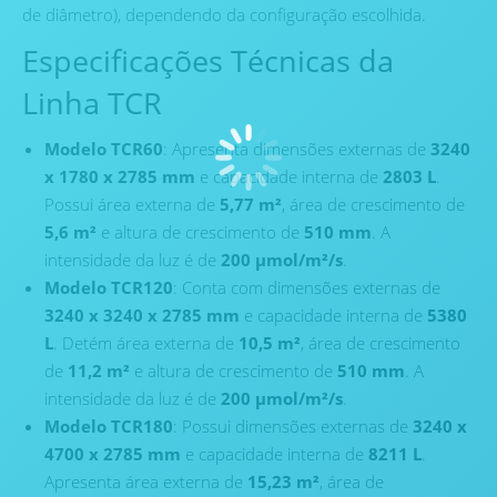
de diâmetro), dependendo da configuração escolhida.
Especificações Técnicas da
Linha TCR
Modelo TCR60
: Apresenta dimensões externas de
3240
x 1780 x 2785 mm
e capacidade interna de
2803 L
.
Possui área externa de
5,77 m²
, área de crescimento de
5,6 m²
e altura de crescimento de
510 mm
. A
intensidade da luz é de
200 µmol/m²/s
.
Modelo TCR120
: Conta com dimensões externas de
3240 x 3240 x 2785 mm
e capacidade interna de
5380
L
. Detém área externa de
10,5 m²
, área de crescimento
de
11,2 m²
e altura de crescimento de
510 mm
. A
intensidade da luz é de
200 µmol/m²/s
.
Modelo TCR180
: Possui dimensões externas de
3240 x
4700 x 2785 mm
e capacidade interna de
8211 L
.
Apresenta área externa de
15,23 m²
, área de