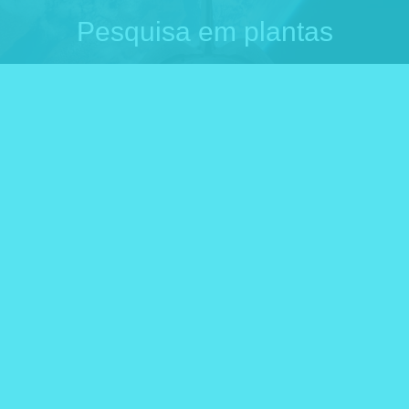
Pesquisa em plantas
Você está aqui: