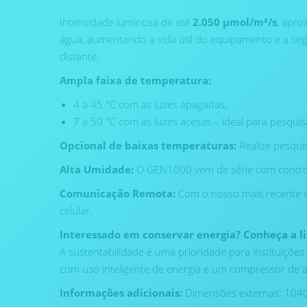
Intensidade luminosa de até
2.050 μmol/m²/s
, apro
água, aumentando a vida útil do equipamento e a seg
distante.
Ampla faixa de temperatura:
4 a 45 °C com as luzes apagadas;
7 a 50 °C com as luzes acesas – ideal para pesquis
Opcional de baixas temperaturas:
Realize pesquis
Alta Umidade:
O GEN1000 vem de série com controle
Comunicação Remota:
Com o nosso mais recente c
celular.
Interessado em conservar energia? Conheça a 
A sustentabilidade é uma prioridade para instituiçõ
com uso inteligente de energia e um compressor de a
Informações adicionais:
Dimensões externas: 104