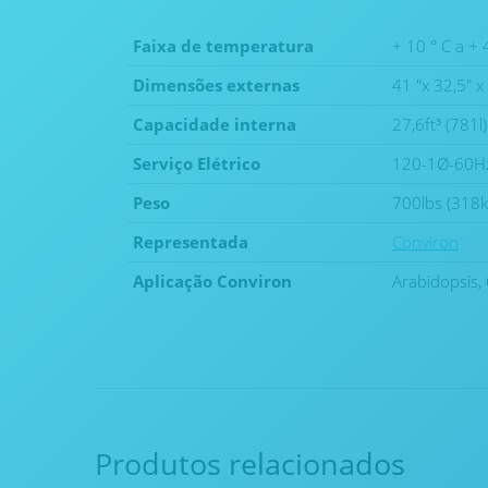
Faixa de temperatura
+ 10 ° C a +
Dimensões externas
41 "x 32,5"
Capacidade interna
27,6ft³ (781l)
Serviço Elétrico
120-1Ø-60Hz
Peso
700lbs (318k
Representada
Conviron
Aplicação Conviron
Arabidopsis,
Produtos relacionados