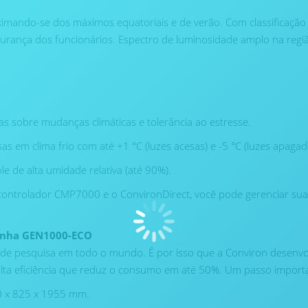
ximando-se dos máximos equatoriais e de verão. Com classificaçã
urança dos funcionários. Espectro de luminosidade amplo na região
as sobre mudanças climáticas e tolerância ao estresse.
as em clima frio com até +1 °C (luzes acesas) e -5 °C (luzes apagad
 de alta umidade relativa (até 90%).
ontrolador CMP7000 e o ConvironDirect, você pode gerenciar sua
linha GEN1000-ECO
es de pesquisa em todo o mundo. É por isso que a Conviron desenv
lta eficiência que reduz o consumo em até 50%. Um passo importa
0 x 825 x 1955 mm.