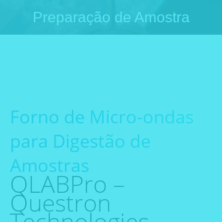
Preparação de Amostra
Você está aqui:
Forno de Micro-ondas
para Digestão de
Amostras
QLABPro –
Questron
Technologies