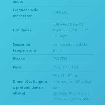
ondas
Frequência de
2450 MHz
magnetron
208 VAC, 60 Hz, 15
Utilidades
Amps, 220 VCA, 50 Hz,
15 Amps
Sensor de
sem contato baseado
temperatura
em IR
Escape
150 CFM
Peso
75 kg. (165 lbs.)
58 x 61 x 64 cm
Dimensões (largura
externos (23 x 24 x 25,5
x profundidade x
pol.)
altura)
Cavidade 39 x 34 x 30,5
cm (15 x 13,5 x 12 pol.)