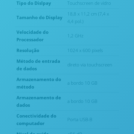
Tipo do Dislpay
Touchscreen de vidro
18,8 x 11,2 cm (7,4 x
Tamanho do Display
4,4 pol.)
Velocidade do
1,2 GHz
Processador
Resolução
1024 x 600 pixels
Método de entrada
direto via touchscreen
de dados
Armazenamento do
a bordo 10 GB
método
Armazenamento de
a bordo 10 GB
dados
Conectividade do
Porta USB-B
computador