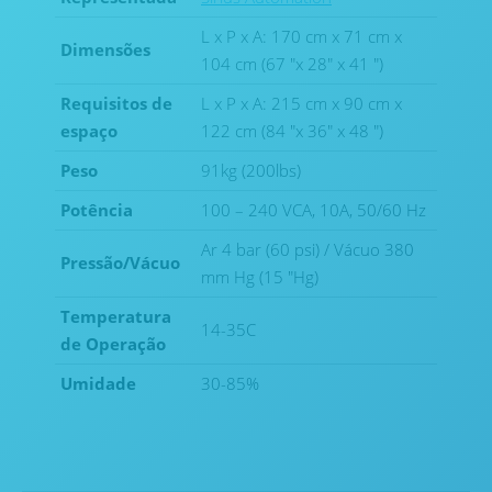
L x P x A: 170 cm x 71 cm x
Dimensões
104 cm (67 "x 28" x 41 ")
Requisitos de
L x P x A: 215 cm x 90 cm x
espaço
122 cm (84 "x 36" x 48 ")
Peso
91kg (200lbs)
Potência
100 – 240 VCA, 10A, 50/60 Hz
Ar 4 bar (60 psi) / Vácuo 380
Pressão/Vácuo
mm Hg (15 "Hg)
Temperatura
14-35C
de Operação
Umidade
30-85%