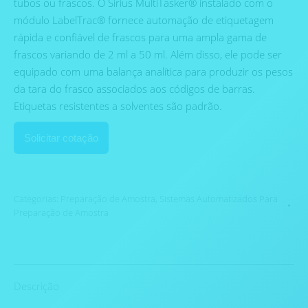
tubos ou frascos. O Sirius MultiTasker® instalado com o
módulo LabelTrac® fornece automação de etiquetagem
rápida e confiável de frascos para uma ampla gama de
frascos variando de 2 ml a 50 ml. Além disso, ele pode ser
equipado com uma balança analítica para produzir os pesos
da tara do frasco associados aos códigos de barras.
Etiquetas resistentes a solventes são padrão.
Solicitar cotação
Categorias:
Preparação de Amostra
,
Sistemas Automatizados Para
Preparação de Amostra
Descrição