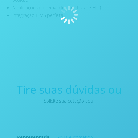
Notificações por email (Iniciar / Parar / Etc.)
Integração LIMS perfeita
Tire suas dúvidas ou
Solicite sua cotação aqui
Representada
Sirius Automation