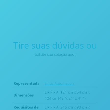
Tire suas dúvidas ou
Solicite sua cotação aqui
Representada
Sirius Automation
L x P x A: 121 cm x 54 cm x
Dimensões
104 cm (48 "x 21" x 41 ")
Requisitos de
L x P x A: 215 cm x 90 cm x