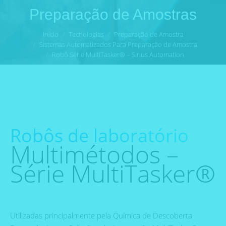
Preparação de Amostras
Você está aqui:
Início
Tecnologias
Preparação de Amostra
Sistemas Automatizados Para Preparação de Amostra
Robô Série MultiTasker® – Sirius Automation
Robôs de laboratório
Multimétodos –
Série MultiTasker®
Utilizadas principalmente pela Química de Descoberta