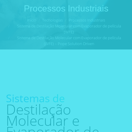
Processos Industriais
Início
Tecnologias
Processos Industriais
Você está aqui:
Sistema de Destilação Molecular com Evaporador de película
(WFE)
Sistema de Destilação Molecular com Evaporador de película
(WFE) – Pope Solution Driven
Sistemas de
Destilação
Molecular e
Evaporador de