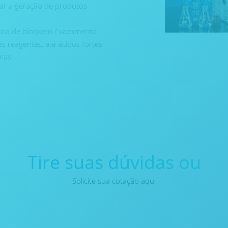
ar a geração de produtos
ica de bloqueio / vazamento
es reagentes, até ácidos fortes
amas
Tire suas dúvidas ou
Solicite sua cotação aqui