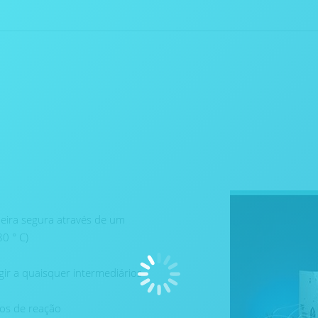
eira segura através de um
0 ° C)
ir a quaisquer intermediários
os de reação