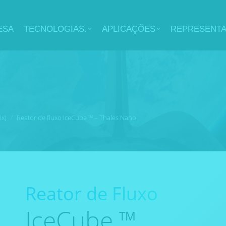
ESA
TECNOLOGIAS.
APLICAÇÕES
REPRESENT
ix)
Reator de fluxo IceCube ™ – Thales Nano
Reator de Fluxo
IceCube ™