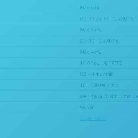
Máx. 6 bar
De -70 ou -50 ° C a 80 ° C
Máx. 8 mL
De -30 ° C a 80 ° C
Máx. 4 mL
1/16 ″ ou 1/8 ″ PTFE
0,2 – 4 mL / min
10 – 100 mL / min
até 14% (a 20 NmL / min de
99,5%
Thales Nano