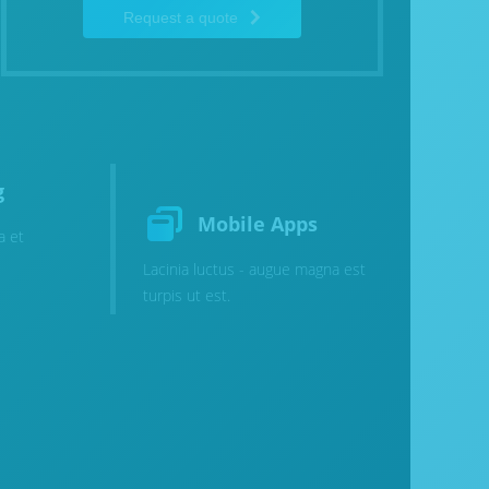
Request a quote
g
Mobile Apps
a et
Lacinia luctus - augue magna est
turpis ut est.