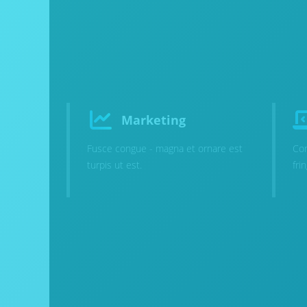
Marketing
Fusce congue - magna et ornare est
Con
turpis ut est.
fri