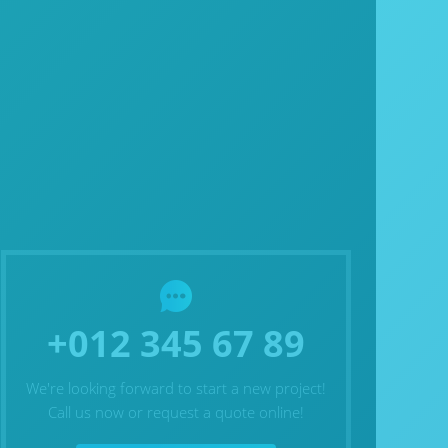
+012 345 67 89
We're looking forward to start a new project!
Call us now or request a quote online!