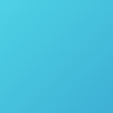
rimétrica?
16
m dispositivo utilizado para medição de calor (ou energia térmica
lidos e líquidos. Caracterização de resíduos. Estudo de alimentos 
or um…