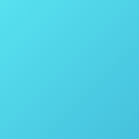
O que é um Calorímetro ou Bomba Calo
Calorímetro
Por
thais vicentini
24 de novembro de 20
O que é ? Calorímetro ou Bomba Calorimétrica é u
para: Produção e/ou utilização de combustíveis só
Bomba calorimétrica é composta basicamente p