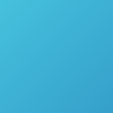
) em um composto orgânico. É muito utilizado
e rações. Solicitar cotação Como funciona? A