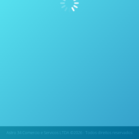
O que é Análise Multivariada?
Espectroscopia
Por
thais vicentini
5 de janeiro de 2017
O que é Análise Multivariada (MVA)? Assim como não
podemos simplesmente usar a estação do ano para
prever se irá fazer sol ou chuva, grande parte de
nossas análises não podem ser feitas baseando-se
apenas em um fator. Por exemplo, ao analisar a
previsão do tempo, a meteorologia analisa diversos
dados como: pressão atmosférica, chuva, umidade
do…
Astro 34 Comercio e Servicos LTDA ©2026 - Todos direitos reservados