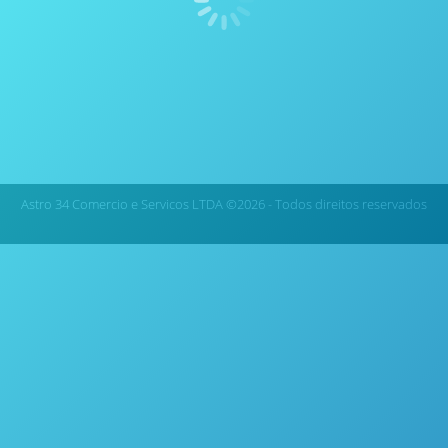
Fluxo Contínuo da Parr Como todos sabem os
reatores tubulares da Parr são usados para sistemas
de fluxo contínuo, mas você sabia que os reatores
agitados também podem ser usados em modo de
fluxo contínuo? Recentemente, a Parr modificou o
reator agitado de alta pressão e alta temperatura
modelo…
Astro 34 Comercio e Servicos LTDA ©2026 - Todos direitos reservados