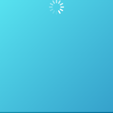
Explorando os benefícios do processo
Raman espectroscopia
Espectroscopia
Por
thais vicentini
26 de abril de 2021
Explorando os benefíciosdo processo Raman
espectroscopia A espectroscopia Raman é uma
técnica analítica poderosa para medir misturas
químicas, e uma vez que seu descoberta na década
de 1920, revolucionou o processo análise. O fato de
não ser destrutivo, e sua flexibilidade de amostragem
permite que seja usado muito vantajosamente em
situações de monitoramento de processo.…