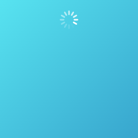
Espectroscopia Raman versus NIR –
Prática considerações para a seleção do
analisador PAT
Espectroscopia
Por
thais vicentini
19 de maio de 2021
Espectroscopia Raman versus NIR -Prática
considerações para a seleção do analisador PAT
Quando se trata da coleção de técnicas analíticas, há
um grande número que explora espectroscopia de
uma forma ou de outra e fornece uma gama de
ferramentas para a identificação e medição de