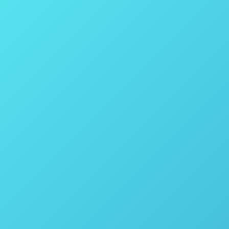
Filtros secadores Nutsche para a produ
Canabidiol
Por
thais vicentini
9 de junho de 2021
Neste vídeo, o engenheiro de vendas e processos 
Filtros secadores Nutsche para a produção de is