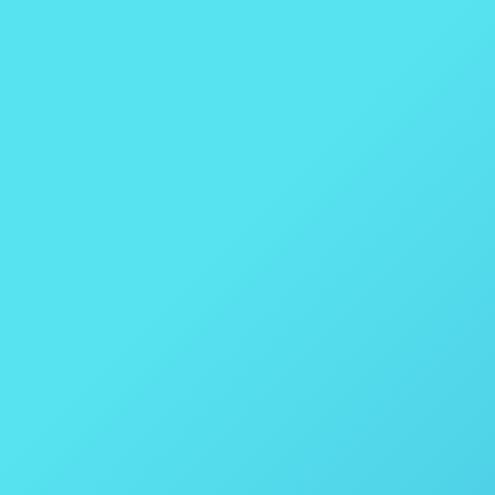
Descarboxilação de canabinoide pós-ex
Canabidiol
Por
thais vicentini
9 de junho de 2021
Descarboxilação de canabinoide pós-extração e 
etapas normalmente (embora nem sempre) realizada
final. Isso é realizado utilizando uma reação…