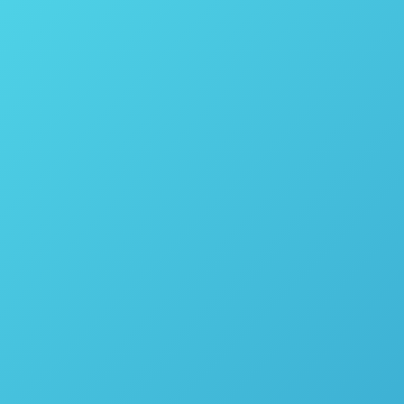
ção de isolado de canabinoide
da Pope, Ben Kultgen, apresenta o secador de filtro Nutsche da Po
olado de canabinoide Muitos isolados de canabinóides são criado