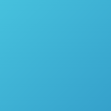
pe para o isolamento final de canabinóides.
s tomando um extrato destilado, combinando-o