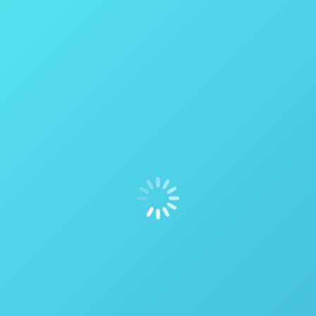
tração e sua relação com a remoção de solvente
sua relação com a remoção de solvente Durante o curso do proce
 é a conversão da forma ácida não ativa do (s) canabinoide (s) n