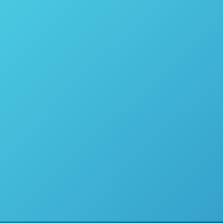
s, mas como formulações complexas específicas
 ou formulações parenterais (injetáveis), e
Nesses…
ado sólido precisa ser realizada. Polimorfo,
is a triagem de polimorfo ainda é mais
tantes, como tamanho, forma e polimorfismo do
software disponível comercialmente para calcular a