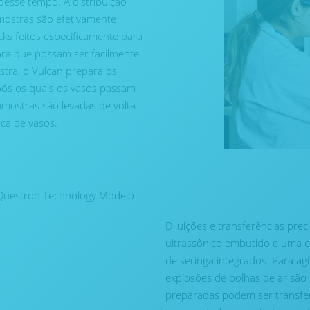
desse tempo. A distribuição
amostras são efetivamente
ks feitos especificamente para
ara que possam ser facilmente
stra, o Vulcan prepara os
pós os quais os vasos passam
amostras são levadas de volta
ca de vasos.
Diluições e transferências prec
ultrassônico embutido e uma e
de seringa integrados. Para ag
explosões de bolhas de ar são 
preparadas podem ser transfe