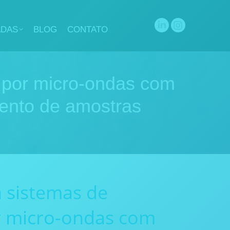
ADAS
BLOG
CONTATO
Linkedin
Instagram
page
page
opens
opens
in
in
 por micro-ondas com
new
new
ento de amostras
window
window
a sistemas de
r micro-ondas com