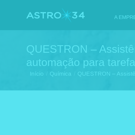
A EMPR
QUESTRON – Assistênc
automação para taref
Você está aqui:
Início
Química
QUESTRON – Assistê