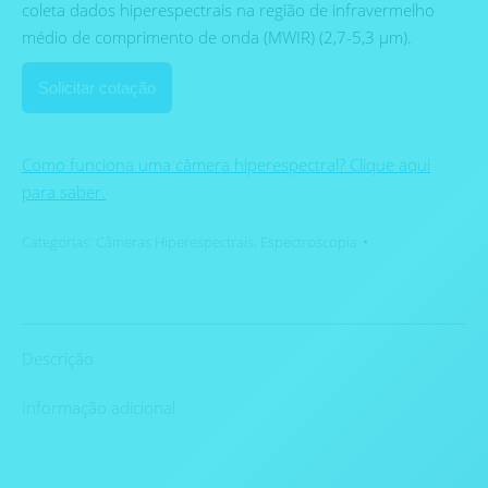
coleta dados hiperespectrais na região de infravermelho
médio de comprimento de onda (MWIR) (2,7-5,3 μm).
Solicitar cotação
Como funciona uma câmera hiperespectral? Clique aqui
para saber.
Categorias:
Câmeras Hiperespectrais
,
Espectroscopia
Descrição
Informação adicional