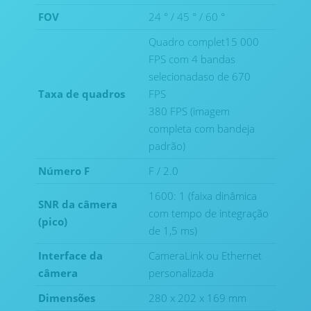
FOV
24 ° / 45 ° / 60 °
Quadro complet15 000
FPS com 4 bandas
selecionadaso de 670
Taxa de quadros
FPS
380 FPS (imagem
completa com bandeja
padrão)
Número F
F / 2.0
1600: 1 (faixa dinâmica
SNR da câmera
com tempo de integração
(pico)
de 1,5 ms)
Interface da
CameraLink ou Ethernet
câmera
personalizada
Dimensões
280 x 202 x 169 mm