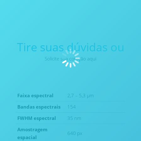
Tire suas dúvidas ou
Solicite sua cotação aqui
Faixa espectral
2,7 – 5,3 μm
Bandas espectrais
154
FWHM espectral
35 nm
Amostragem
640 px
espacial