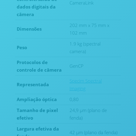
CameraLink
dados digitais da
câmera
202 mm x 75 mm x
Dimensões
102 mm
1.9 kg (spectral
Peso
camera)
Protocolos de
GenCP
controle de câmera
Specim Spectral
Representada
Imaging
Ampliação óptica
0,80
Tamanho de pixel
24,9 μm (plano de
efetivo
fenda)
Largura efetiva da
42 μm (plano da fenda)