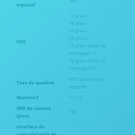
480
espacial
12 graus
38 graus
53 graus
66 graus
FOV
75 graus (lente de
montagem C)
90 graus (lente de
montagem C)
800 quadros por
Taxa de quadros
segundo
Número F
F / 1.7
SNR da câmera
700
(pico)
Interface de
controle/saída de