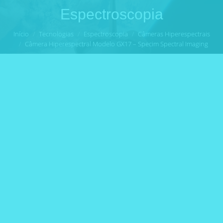
Espectroscopia
Você está aqui:
Início
Tecnologias
Espectroscopia
Câmeras Hiperespectrais
Câmera Hiperespectral Modelo GX17 – Specim Spectral Imaging