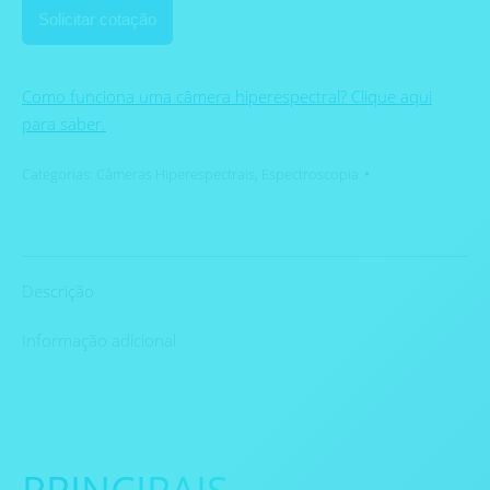
Solicitar cotação
Como funciona uma câmera hiperespectral? Clique aqui
para saber.
Categorias:
Câmeras Hiperespectrais
,
Espectroscopia
Descrição
Informação adicional