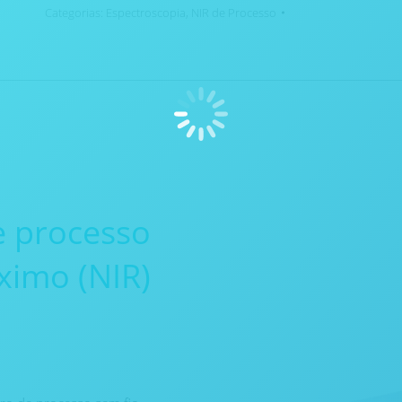
Categorias:
Espectroscopia
,
NIR de Processo
 processo
ximo (NIR)