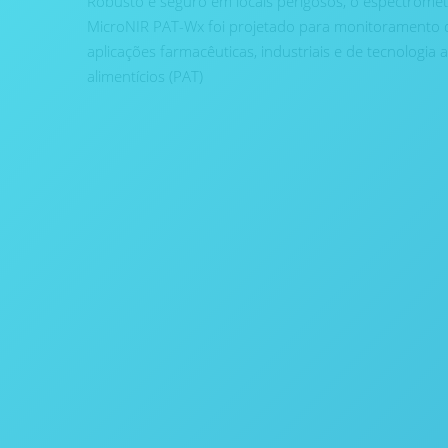
Robusto e seguro em locais perigosos, o espectrômet
MicroNIR PAT-Wx foi projetado para monitoramento 
aplicações farmacêuticas, industriais e de tecnologia 
alimentícios (PAT)