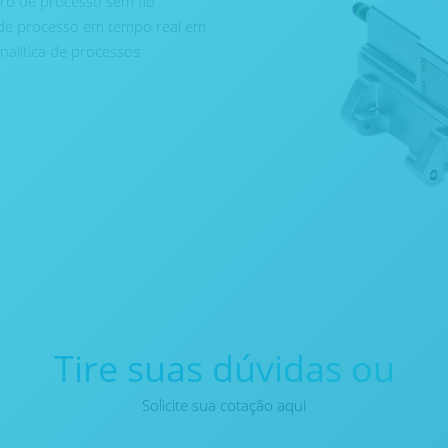
ro de processo sem fio
de processo em tempo real em
analítica de processos
Tire suas dúvidas ou
Solicite sua cotação aqui