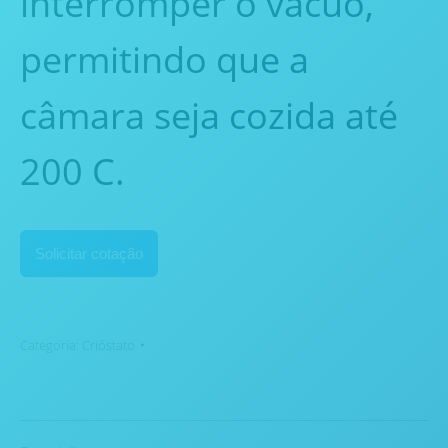
interromper o vácuo,
permitindo que a
câmara seja cozida até
200 C.
Solicitar cotação
Categoria:
Crióstato